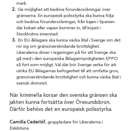
mark.
Ge möjlighet att bedriva förundersökningar över
gränserna. En europeisk polisstyrka ska kunna följa
och bedriva förundersökningar, från kajen i Spanien
där kokain eller vapen kommer in, till köpet i
Stockholms innerstad.
En EU-åklagare ska kunna väcka åtal i Sverige om det
rör sig om gränsöverskridande brottslighet.
Liberalerna driver i regeringen på för att Sverige ska
gå med i den europeiska åklagarmyndigheten EPPO
så fort som möjligt. Väl där bör Sverige verka för att
utöka EU åklagarnas befogenhet till att omfatta grov,
gränsöverskridande brottslighet och kunna väcka åtal i
svensk domstol.
När kriminella korsar den svenska gränsen ska
jakten kunna fortsätta över Öresundsbron.
Därför behövs det en europeisk polisstyrka.
Camilla Cederlöf
, gruppledare för Liberalerna i
Eskilstuna