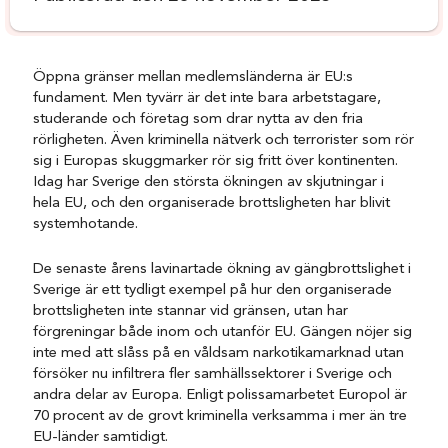
Öppna gränser mellan medlemsländerna är EU:s
fundament. Men tyvärr är det inte bara arbetstagare,
studerande och företag som drar nytta av den fria
rörligheten. Även kriminella nätverk och terrorister som rör
sig i Europas skuggmarker rör sig fritt över kontinenten.
Idag har Sverige den största ökningen av skjutningar i
hela EU, och den organiserade brottsligheten har blivit
systemhotande.
De senaste årens lavinartade ökning av gängbrottslighet i
Sverige är ett tydligt exempel på hur den organiserade
brottsligheten inte stannar vid gränsen, utan har
förgreningar både inom och utanför EU. Gängen nöjer sig
inte med att slåss på en våldsam narkotikamarknad utan
försöker nu infiltrera fler samhällssektorer i Sverige och
andra delar av Europa. Enligt polissamarbetet Europol är
70 procent av de grovt kriminella verksamma i mer än tre
EU-länder samtidigt.