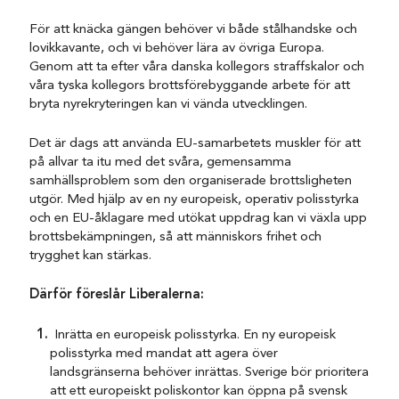
För att knäcka gängen behöver vi både stålhandske och
lovikkavante, och vi behöver lära av övriga Europa.
Genom att ta efter våra danska kollegors straffskalor och
våra tyska kollegors brottsförebyggande arbete för att
bryta nyrekryteringen kan vi vända utvecklingen.
Det är dags att använda EU-samarbetets muskler för att
på allvar ta itu med det svåra, gemensamma
samhällsproblem som den organiserade brottsligheten
utgör. Med hjälp av en ny europeisk, operativ polisstyrka
och en EU-åklagare med utökat uppdrag kan vi växla upp
brottsbekämpningen, så att människors frihet och
trygghet kan stärkas.
Därför föreslår Liberalerna:
Inrätta en europeisk polisstyrka. En ny europeisk
polisstyrka med mandat att agera över
landsgränserna behöver inrättas. Sverige bör prioritera
att ett europeiskt poliskontor kan öppna på svensk