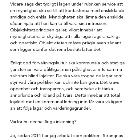
Vidare sägs det tydligt i lagen under rubriken service att
en myndighet ska se till att kontakterna med enskilda blir
smidiga och enkla. Myndigheten ska lämna den enskilde
sådan hjälp att hen kan ta till vara sina intressen.
Objektivitetsprincipen gäller, vilket innebär att
myndigheterna är skyldiga att i alla lägen agera sakligt
och opartiskt. Objektiviteten måste prägla även sådant
som ligger utanför det rena beslutsfattandet.
Enligt god förvaltningskultur ska kommunala och statliga
tjänstemän vara pålitliga, men pålitlighet är inte samma
sak som blind lojalitet. De ska vara trogna de lagar som
styr vad våra politiker kan och inte kan göra. Det krävs
öppenhet och transparens, och samtycke att tänka
annorlunda och ibland på tvärs. Detta innebär att total
lojalitet mot en kommunal ledning inte får vara viktigare
än att följa lagar och värderingsgrunder.
Varför nu denna långa inledning?
Jo, sedan 2014 har jag arbetat som politiker i Strängnäs