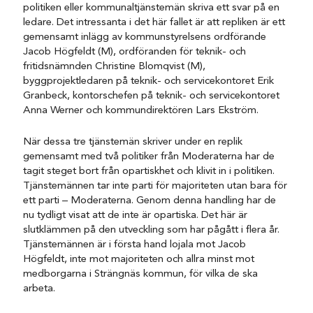
politiken eller kommunaltjänstemän skriva ett svar på en
ledare. Det intressanta i det här fallet är att repliken är ett
gemensamt inlägg av kommunstyrelsens ordförande
Jacob Högfeldt (M), ordföranden för teknik- och
fritidsnämnden Christine Blomqvist (M),
byggprojektledaren på teknik- och servicekontoret Erik
Granbeck, kontorschefen på teknik- och servicekontoret
Anna Werner och kommundirektören Lars Ekström.
När dessa tre tjänstemän skriver under en replik
gemensamt med två politiker från Moderaterna har de
tagit steget bort från opartiskhet och klivit in i politiken.
Tjänstemännen tar inte parti för majoriteten utan bara för
ett parti – Moderaterna. Genom denna handling har de
nu tydligt visat att de inte är opartiska. Det här är
slutklämmen på den utveckling som har pågått i flera år.
Tjänstemännen är i första hand lojala mot Jacob
Högfeldt, inte mot majoriteten och allra minst mot
medborgarna i Strängnäs kommun, för vilka de ska
arbeta.