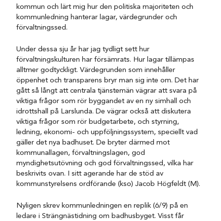
kommun och lärt mig hur den politiska majoriteten och
kommunledning hanterar lagar, värdegrunder och
förvaltningssed.
Under dessa sju år har jag tydligt sett hur
förvaltningskulturen har försämrats. Hur lagar tillämpas
alltmer godtyckligt. Värdegrunden som innehåller
öppenhet och transparens bryr man sig inte om. Det har
gått så långt att centrala tjänstemän vägrar att svara på
viktiga frågor som rör byggandet av en ny simhall och
idrottshall på Larslunda. De vägrar också att diskutera
viktiga frågor som rör budgetarbete, och styrning,
ledning, ekonomi- och uppföljningssystem, speciellt vad
gäller det nya badhuset. De bryter därmed mot
kommunallagen, förvaltningslagen, god
myndighetsutövning och god förvaltningssed, vilka har
beskrivits ovan. I sitt agerande har de stöd av
kommunstyrelsens ordförande (kso) Jacob Högfeldt (M).
Nyligen skrev kommunledningen en replik (6/9) på en
ledare i Strängnästidning om badhusbyget. Visst får