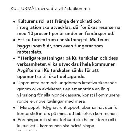
KULTURMÅL och vad vi vill åstadkomma:
Kulturens roll att främja demokrati och
integration ska utvecklas, därför ökas resurserna
med 10 procent per år under en femårsperiod.
Ett kulturcentrum i anslutning till Multeum
byggs inom 5 år, som även fungerar som
mötesplats.
Ytterligare satsningar på Kulturskolan och dess
verksamheter, vilka utvecklas i hela kommunen.
Avgifterna i Kulturskolan sänks för att
uppmuntra till ökat deltagande.
Uppmuntra barn och ungdomars kreativa skapande
genom olika aktiviteter, t ex att anordna en årlig
vårsalong för alla niondeklassare, konst i kommunens
rondeller, novelltävlingar med mera.
”Meröppet” (dygnet runt öppet, obemannat utanför
kontorstid) införs på minst ett bibliotek i kommunen.
Föreningar och studieförbund ska ha en större roll i
kulturlivet – kommunen ska också skapa