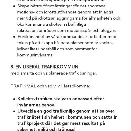
skolstöd ska erbjudas på fritidsgårdarna.
Skapa bättre förutsättningar för det spontana
motions- och idrottsutövandet genom att frilägga
mer tid på idrottsanläggningarna för allmänheten och
öka kommunala skötseln i befintliga
rekreationsområden som motionsspår och utegym.
Förskönandet av våra kommundelar fortsätter med
fokus på att skapa hållbara platser som är vackra,
kräver litet underhåll och som sammanför
kommuninvånarna.
8. EN LIBERAL TRAFIKKOMMUN
med smarta och välplanerade trafiklösningar.
TRAFIKMÅL och vad vi vill åstadkomma:
Kollektivtrafiken ska vara anpassad efter
invånarnas behov.
Utveckla en god trafikmiljö genom att se över
trafiknätet i sin helhet i kommunen och sätta in
trafikprojekt där det ger mest resultat på
säkerhet, miljö och trängsel.