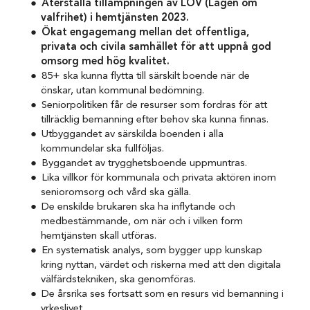
Återställa tillämpningen av LOV (Lagen om
valfrihet) i hemtjänsten 2023.
Ökat engagemang mellan det offentliga,
privata och civila samhället för att uppnå god
omsorg med hög kvalitet.
85+ ska kunna flytta till särskilt boende när de
önskar, utan kommunal bedömning.
Seniorpolitiken får de resurser som fordras för att
tillräcklig bemanning efter behov ska kunna finnas.
Utbyggandet av särskilda boenden i alla
kommundelar ska fullföljas.
Byggandet av trygghetsboende uppmuntras.
Lika villkor för kommunala och privata aktören inom
senioromsorg och vård ska gälla.
De enskilde brukaren ska ha inflytande och
medbestämmande, om när och i vilken form
hemtjänsten skall utföras.
En systematisk analys, som bygger upp kunskap
kring nyttan, värdet och riskerna med att den digitala
välfärdstekniken, ska genomföras.
De årsrika ses fortsatt som en resurs vid bemanning i
yrkeslivet.