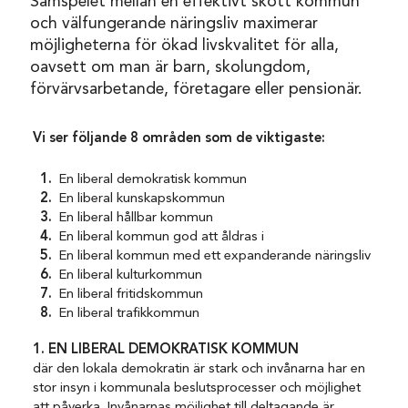
Samspelet mellan en effektivt skött kommun
och välfungerande näringsliv maximerar
möjligheterna för ökad livskvalitet för alla,
oavsett om man är barn, skolungdom,
förvärvsarbetande, företagare eller pensionär.
Vi ser följande 8 områden som de viktigaste:
En liberal demokratisk kommun
En liberal kunskapskommun
En liberal hållbar kommun
En liberal kommun god att åldras i
En liberal kommun med ett expanderande näringsliv
En liberal kulturkommun
En liberal fritidskommun
En liberal trafikkommun
1. EN LIBERAL DEMOKRATISK KOMMUN
där den lokala demokratin är stark och invånarna har en
stor insyn i kommunala beslutsprocesser och möjlighet
att påverka. Invånarnas möjlighet till deltagande är