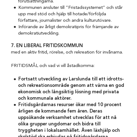
förutsättningarna.
Kommunen ansluter till ”Fristadssystemet” och står
upp med stöd och hjälp till hotade/förföljda
författare, journalister och andra kulturutövare.
Införande av årligt demokratipris för främjande av
demokratiutveckling.
7. EN LIBERAL FRITIDSKOMMUN
med en aktiv fritid, rörelse, och rekreation för invånarna.
FRITIDSMÅL och vad vi vill åstadkomma:
Fortsatt utveckling av Larslunda till ett idrotts-
och rekreationsområde genom att värna en god
ekonomisk och
långsiktig lösning med privata
och kommunala aktörer.
Fritidsgårdarnas resurser ökar med 10 procent
årligen de kommande fem åren.
Deras
uppsökande verksamhet utvecklas för att nå
olika grupper ungdomar och bidra till
tryggheten i lokalsamhället. Även läxhjälp och