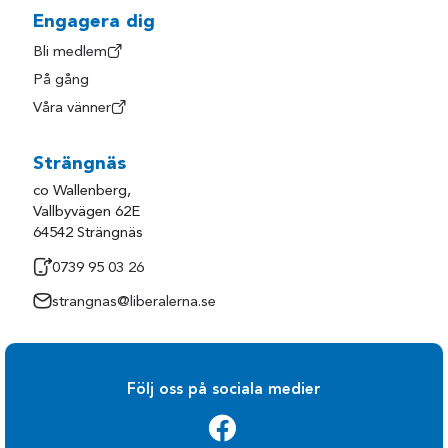
Engagera dig
Bli medlem
På gång
Våra vänner
Strängnäs
co Wallenberg,
Vallbyvägen 62E
64542 Strängnäs
0739 95 03 26
strangnas@liberalerna.se
Följ oss på sociala medier