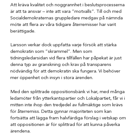
Att kräva kvalitet och noggrannhet i beslutsprocesserna
är att ta ansvar – inte att vara ”motvalls”. Till och med
Socialdemokraternas gruppledare medgav på nämnda
möte att flera av våra tidigare återremisser har varit
berättigade.
Larsson verkar dock uppfatta varje försök att stärka
demokratin som ”skrammel”. Men som
tidningsledarsidan vid flera tillfällen har påpekat är just
denna typ av granskning och krav på transparens
nödvändig för att demokratin ska fungera. Vi behöver
mer öppenhet och insyn i stora ärenden.
Med den splittrade oppositionsbänk vi har, med många
ledamöter från ytterkantspartier och Lokalpartiet, får vi i
mitten inte ihop den tredjedel av fullmäktige som krävs
för återremiss. Detta gynnar majoriteten som kan
fortsätta att lägga fram halvfärdiga förslag i vetskap om
att oppositionen är för splittrad för att kunna påverka
ärendena.