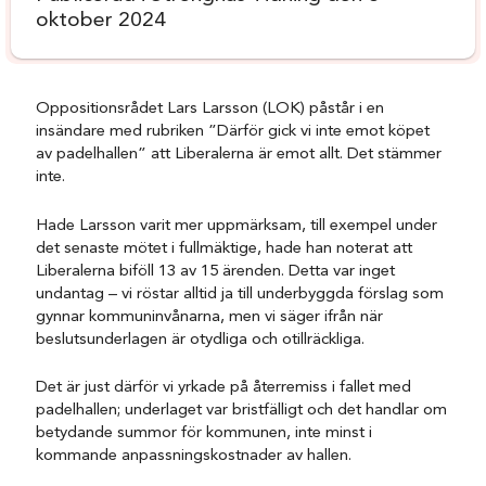
oktober 2024
Oppositionsrådet Lars Larsson (LOK) påstår i en
insändare med rubriken ”Därför gick vi inte emot köpet
av padelhallen” att Liberalerna är emot allt. Det stämmer
inte.
Hade Larsson varit mer uppmärksam, till exempel under
det senaste mötet i fullmäktige, hade han noterat att
Liberalerna biföll 13 av 15 ärenden. Detta var inget
undantag – vi röstar alltid ja till underbyggda förslag som
gynnar kommuninvånarna, men vi säger ifrån när
beslutsunderlagen är otydliga och otillräckliga.
Det är just därför vi yrkade på återremiss i fallet med
padelhallen; underlaget var bristfälligt och det handlar om
betydande summor för kommunen, inte minst i
kommande anpassningskostnader av hallen.