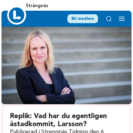
Strängnäs
Bli medlem
Replik: Vad har du egentligen
åstadkommit, Larsson?
Publicerad i Strengnäs Tidning den 6